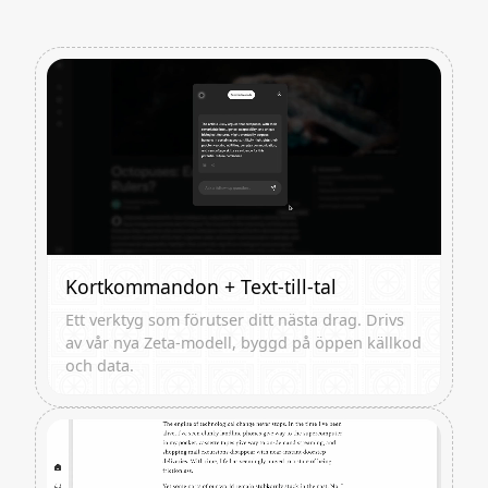
Kortkommandon + Text-till-tal
Ett verktyg som förutser ditt nästa drag. Drivs
av vår nya Zeta-modell, byggd på öppen källkod
och data.