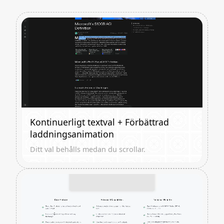
Kontinuerligt textval + Förbättrad
laddningsanimation
Ditt val behålls medan du scrollar.