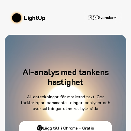
LightUp
🇸🇪
Svenska
AI-analys med tankens
hastighet
AI-anteckningar för markerad text. Ger
förklaringar, sammanfattningar, analyser och
översättningar utan att byta sida
Lägg till i Chrome - Gratis