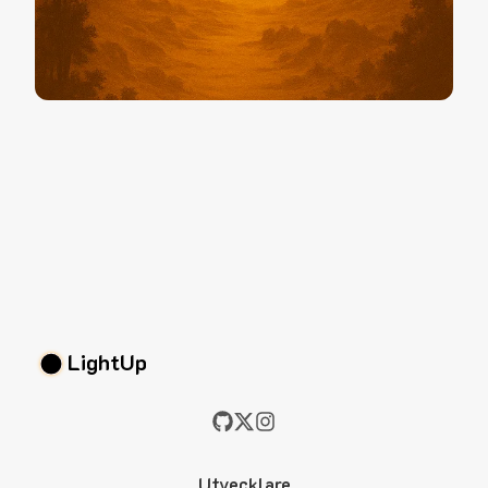
LightUp
Utvecklare