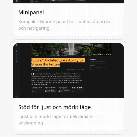
Minipanel
Kompakt flytande panel för snabba åtgärder
och navigering.
Stöd för ljust och mörkt läge
Ljust och mörkt läge för bekvämare
användning.