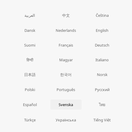
中文
العربية
Čeština
Dansk
Nederlands
English
Suomi
Français
Deutsch
हिन्दी
Magyar
Italiano
日本語
한국어
Norsk
Polski
Português
Русский
ไทย
Español
Svenska
Türkçe
Українська
Tiếng Việt