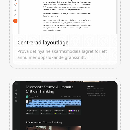
Centrerad layoutläge
Prova det nya helskärmsmodala lagret för ett
ännu mer uppslukande gränssnitt.