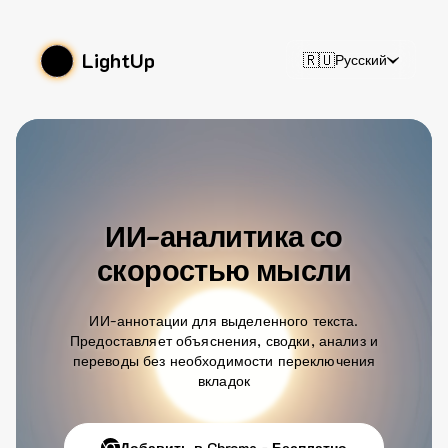
LightUp
🇷🇺
Русский
ИИ-аналитика со
скоростью мысли
ИИ-аннотации для выделенного текста.
Предоставляет объяснения, сводки, анализ и
переводы без необходимости переключения
вкладок
Добавить в Chrome - Бесплатно