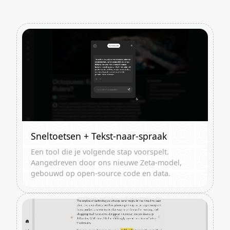
Sneltoetsen + Tekst-naar-spraak
Een tool die je volgende stap voorspelt.
Aangedreven door ons nieuwe Zeta-model,
gebouwd op open-source code en data.