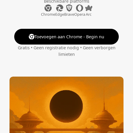
Beschikbare platforms
Chrome
Edge
Brave
Opera
Arc
Toevoegen aan Chrome - Begin nu
Gratis • Geen registratie nodig • Geen verborgen
limieten