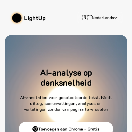
LightUp
🇳🇱
Nederlands
AI-analyse op
denksnelheid
AI-annotaties voor geselecteerde tekst. Biedt
uitleg, samenvattingen, analyses en
vertalingen zonder van pagina te wisselen
Toevoegen aan Chrome - Gratis