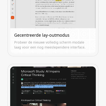
Gecentreerde lay-outmodus
Probeer de nieuwe volledig scherm modale
laag voor een nog meeslependere interface.