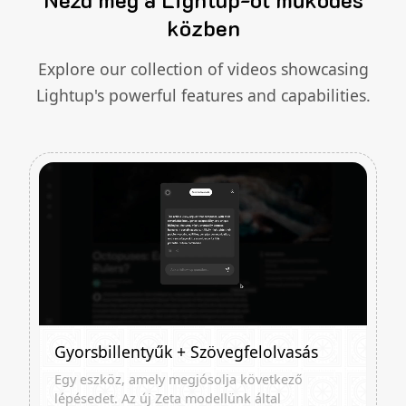
közben
Explore our collection of videos showcasing
Lightup's powerful features and capabilities.
Gyorsbillentyűk + Szövegfelolvasás
Egy eszköz, amely megjósolja következő
lépésedet. Az új Zeta modellünk által