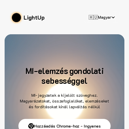
LightUp
🇭🇺
Magyar
MI-elemzés gondolati
sebességgel
MI-jegyzetek a kijelölt szöveghez.
Magyarázatokat, összefoglalókat, elemzéseket
és fordításokat kínál lapváltás nélkül
Hozzáadás Chrome-hoz - Ingyenes