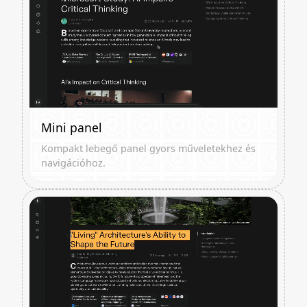
Mini panel
Kompakt lebegő panel gyors műveletekhez és
navigációhoz.