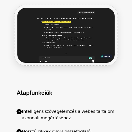
Alapfunkciók
Intelligens szövegelemzés a webes tartalom
azonnali megértéséhez
Hosszú cikkek gyors összefoglalói