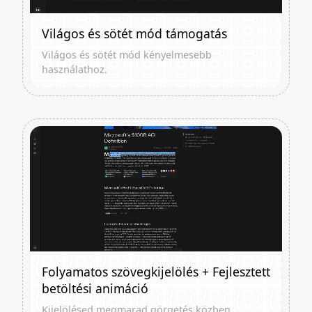
Világos és sötét mód támogatás
Világos és sötét mód kényelmesebb
használathoz.
Folyamatos szövegkijelölés + Fejlesztett
betöltési animáció
Kijelölésed megmarad görgetés közben.