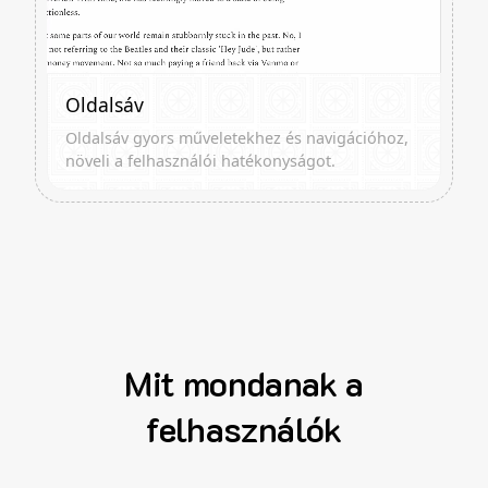
Oldalsáv
Oldalsáv gyors műveletekhez és navigációhoz,
növeli a felhasználói hatékonyságot.
Mit mondanak a
felhasználók