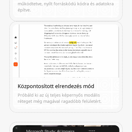
működtetve, nyílt forráskódú kódra és adatokra
építve.
Központosított elrendezés mód
Próbáld ki az új teljes képernyős modális
réteget még magával ragadóbb felületért.