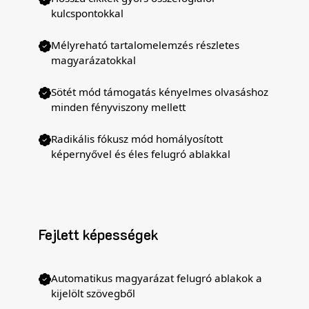
kulcspontokkal
Mélyreható tartalomelemzés részletes
magyarázatokkal
Sötét mód támogatás kényelmes olvasáshoz
minden fényviszony mellett
Radikális fókusz mód homályosított
képernyővel és éles felugró ablakkal
Fejlett képességek
Automatikus magyarázat felugró ablakok a
kijelölt szövegből