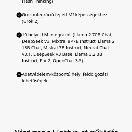
Flash Thinking)
Grok integráció fejlett MI képességekhez
(Grok 2)
10 helyi LLM integráció: (Llama 2 70B Chat,
DeepSeek V3, Mixtral 8×7B Instruct, Llama 2
13B Chat, Mistral 7B Instruct, Neural Chat
V3.1, DeepSeek V3 Base, Llama 3.2 3B
Instruct, Phi-2, OpenChat 3.5)
Adatvédelem-központú helyi feldolgozási
lehetőségek
Nézd meg a Lightup-ot működés