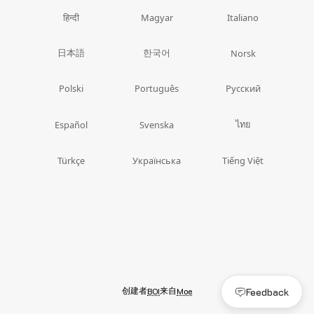
हिन्दी
Magyar
Italiano
日本語
한국어
Norsk
Polski
Português
Русский
ไทย
Español
Svenska
Türkçe
Українська
Tiếng Việt
创建者
来自
Feedback
BOI
Moe