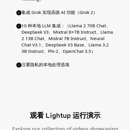
集成 Grok 实现高级 AI 功能（Grok 2）
10 种本地 LLM 集成：（Llama 2 70B Chat、
DeepSeek V3、Mixtral 8×7B Instruct、Llama
2 13B Chat、Mistral 7B Instruct、Neural
Chat V3.1、DeepSeek V3 Base、Llama 3.2
3B Instruct、Phi-2、OpenChat 3.5）
注重隐私的本地处理选项
观看 Lightup 运行演示
Explore our collection of videos showcasing