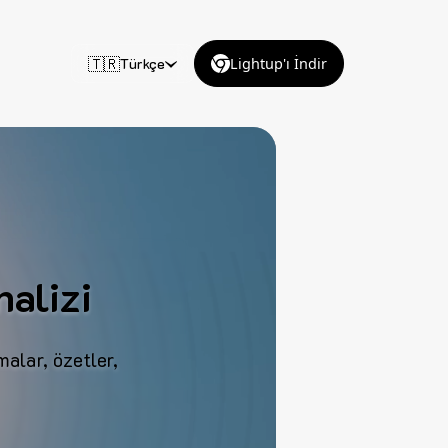
🇹🇷
Türkçe
Lightup'ı İndir
alizi
alar, özetler,