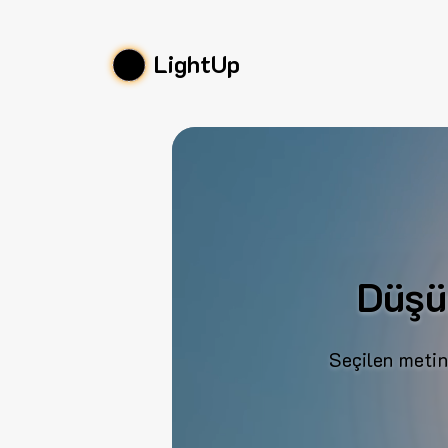
LightUp
Düşü
Seçilen metin