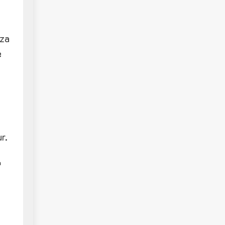
ıza
e
r.
n