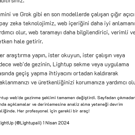
abilirsiniz.
mini ve Grok gibi en son modellerde çalışan çığır açıcı
pay zeka teknolojimiz, web içeriğini daha iyi anlaman
rdımcı olur, web taramayı daha bilgilendirici, verimli v
etken hale getirir.
ter araştırma yapın, ister okuyun, ister çalışın veya
dece web'de gezinin, Lightup sekme veya uygulama
asında geçiş yapma ihtiyacını ortadan kaldırarak
aklanmanızı ve üretkenliğinizi korumanıza yardımcı olu
htup web'de gezinme şeklimi tamamen değiştirdi. Sayfadan çıkmada
nda açıklamalar ve derinlemesine analiz alma yeteneği devrim
eliğinde. Her profesyonel için gerekli bir araç!
ightUp (@Lightupaii)
1 Nisan 2024