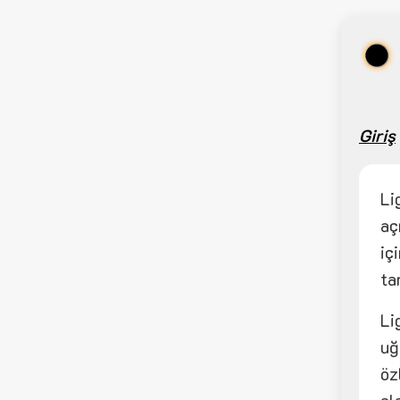
Giriş
Li
aç
iç
ta
Li
uğ
öz