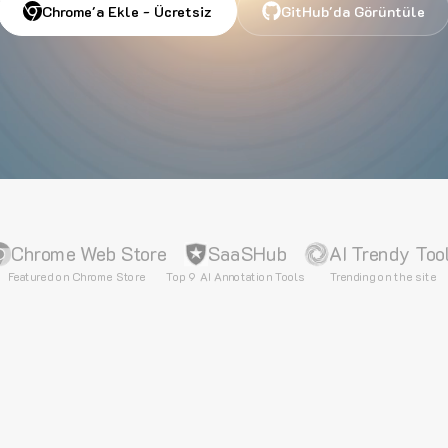
Chrome'a Ekle - Ücretsiz
GitHub'da Görüntüle
Chrome Web Store
SaaSHub
AI Trendy Too
Featured on Chrome Store
Top 9 AI Annotation Tools
Trending on the site