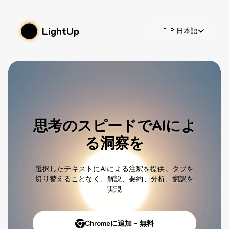
LightUp
🇯🇵
日本語
思考のスピードでAIによ
る洞察を
選択したテキストにAIによる注釈を提供。タブを
切り替えることなく、解説、要約、分析、翻訳を
実現
Chromeに追加 - 無料