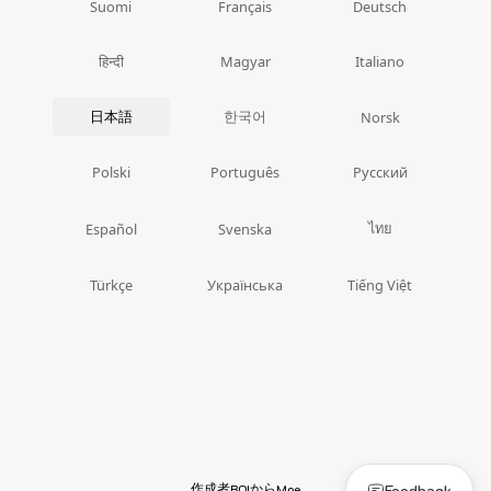
Suomi
Français
Deutsch
हिन्दी
Magyar
Italiano
日本語
한국어
Norsk
Polski
Português
Русский
ไทย
Español
Svenska
Türkçe
Українська
Tiếng Việt
作成者
から
Feedback
BOI
Moe