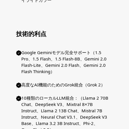
イライトカラー
技術的利点
Google Geminiモデル完全サポート（1.5
Pro、1.5 Flash、1.5 Flash-8B、Gemini 2.0
Flash-Lite、Gemini 2.0 Flash、Gemini 2.0
Flash Thinking）
高度なAI機能のためのGrok統合（Grok 2）
10種類のローカルLLM統合：（Llama 2 70B
Chat、DeepSeek V3、Mixtral 8×7B
Instruct、Llama 2 13B Chat、Mistral 7B
Instruct、Neural Chat V3.1、DeepSeek V3
Base、Llama 3.2 3B Instruct、Phi-2、