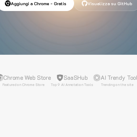
Aggiungi a Chrome - Gratis
Visualizza su GitHub
Chrome Web Store
SaaSHub
AI Trendy Too
Featured on Chrome Store
Top 9 AI Annotation Tools
Trending on the site