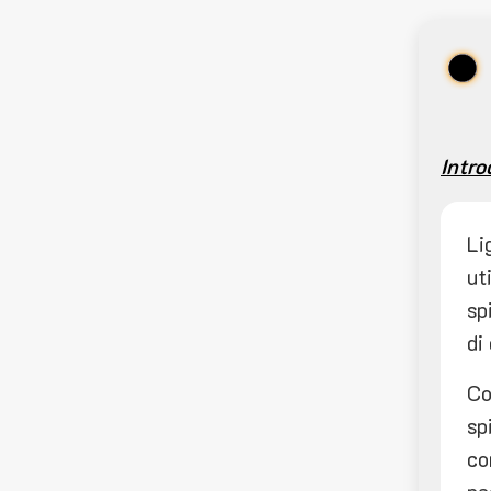
Intro
Li
ut
sp
di
Co
sp
co