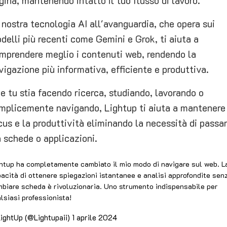
gina, mantenendo intatto il tuo flusso di lavoro.
 nostra tecnologia AI all'avanguardia, che opera sui
delli più recenti come Gemini e Grok, ti aiuta a
mprendere meglio i contenuti web, rendendo la
vigazione più informativa, efficiente e produttiva.
e tu stia facendo ricerca, studiando, lavorando o
mplicemente navigando, Lightup ti aiuta a mantenere 
cus e la produttività eliminando la necessità di passa
a schede o applicazioni.
htup ha completamente cambiato il mio modo di navigare sul web. L
acità di ottenere spiegazioni istantanee e analisi approfondite sen
biare scheda è rivoluzionaria. Uno strumento indispensabile per
lsiasi professionista!
ightUp (@Lightupaii)
1 aprile 2024