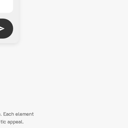
e. Each element
tic appeal.