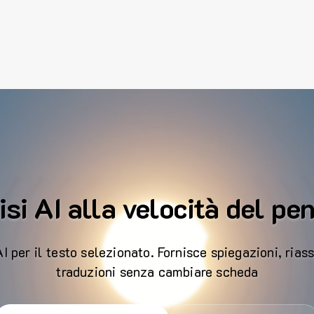
si AI alla velocità del pe
 per il testo selezionato. Fornisce spiegazioni, riass
traduzioni senza cambiare scheda