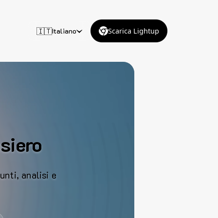
🇮🇹
Italiano
Scarica Lightup
nsiero
unti, analisi e