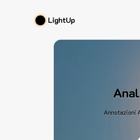
LightUp
Anali
Annotazioni AI