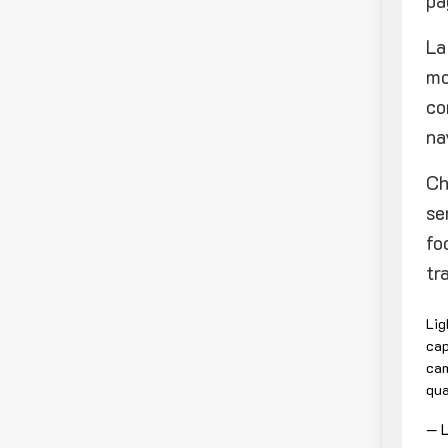
pa
La
mo
co
na
Ch
se
fo
tr
Lig
cap
cam
qua
— L