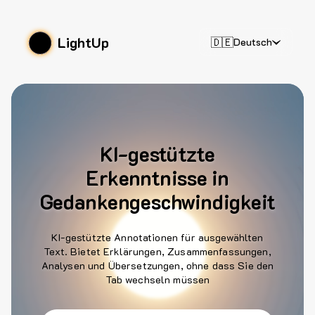
LightUp
🇩🇪
Deutsch
KI-gestützte
Erkenntnisse in
Gedankengeschwindigkeit
KI-gestützte Annotationen für ausgewählten
Text. Bietet Erklärungen, Zusammenfassungen,
Analysen und Übersetzungen, ohne dass Sie den
Tab wechseln müssen