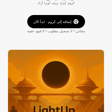
كروم
إيدج
بريف
أوبرا
آرك
إضافة إلى كروم - ابدأ الآن
مجاني • لا تسجيل مطلوب • لا قيود خفية