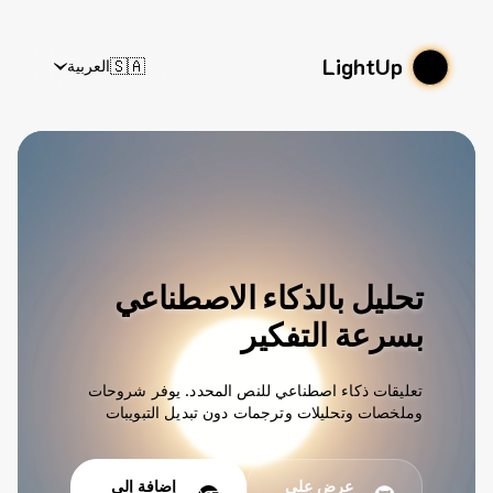
LightUp
🇸🇦
العربية
تحليل بالذكاء الاصطناعي
بسرعة التفكير
تعليقات ذكاء اصطناعي للنص المحدد. يوفر شروحات
وملخصات وتحليلات وترجمات دون تبديل التبويبات
عرض على
إضافة إلى