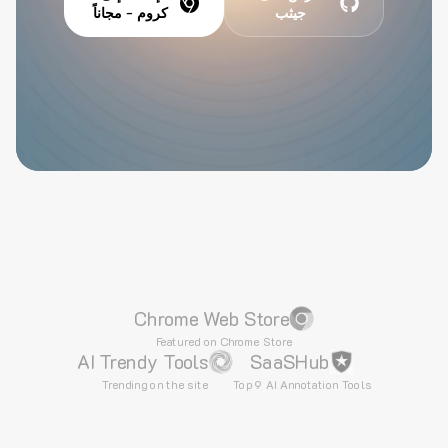
جيثب
كروم - مجاناً
Chrome Web Store
Featured on Chrome Store
AI Trendy Tools
SaaSHub
Trending on the site
Top 9 AI Annotation Tools