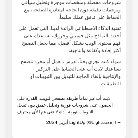
شروحات مفصلة وملخصات موجزة وتحليل سياقي
وترجمات دقيقة دون الحاجة لمغادرة الصفحة، مع
الحفاظ على تدفق عملك سليماً.
تقنية الذكاء الاصطناعي الرائدة لدينا، التي تعمل على
أحدث النماذج مثل جيميني وجروك، تساعدك على
فهم محتوى الويب بشكل أفضل، مما يجعل التصفح
أكثر إفادة وكفاءة وإنتاجية.
سواء كنت تجري بحثاً، تدرس، تعمل أو مجرد تتصفح،
يساعدك لايت أب على الحفاظ على التركيز
والإنتاجية بإلغاء الحاجة للتبديل بين التبويبات أو
التطبيقات.
لايت أب غير تماماً طريقة تصفحي للويب. القدرة على
الحصول على شروحات فورية وتحليل عميق دون تبديل
التبويبات ثورية. أداة لا غنى عنها لأي محترف!
— LightUp (@Lightupaii)
1 أبريل 2024