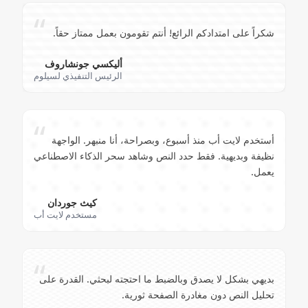
“
شكراً على امتدادكم الرائع! أنتم تقومون بعمل ممتاز حقاً.
أليكسي جونشاروف
الرئيس التنفيذي لسيلوم
“
أستخدم لايت أب منذ أسبوع، وبصراحة، أنا منبهر. الواجهة
نظيفة وبديهية. فقط حدد النص وشاهد سحر الذكاء الاصطناعي
يعمل.
كيث جوردان
مستخدم لايت أب
“
بديهي بشكل لا يصدق وبالضبط ما احتجته لبحثي. القدرة على
تحليل النص دون مغادرة الصفحة ثورية.