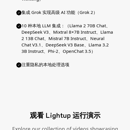
集成 Grok 实现高级 AI 功能（Grok 2）
10 种本地 LLM 集成：（Llama 2 70B Chat、
DeepSeek V3、Mixtral 8×7B Instruct、Llama
2 13B Chat、Mistral 7B Instruct、Neural
Chat V3.1、DeepSeek V3 Base、Llama 3.2
3B Instruct、Phi-2、OpenChat 3.5）
注重隐私的本地处理选项
观看 Lightup 运行演示
Explore our collection of videos showcasing