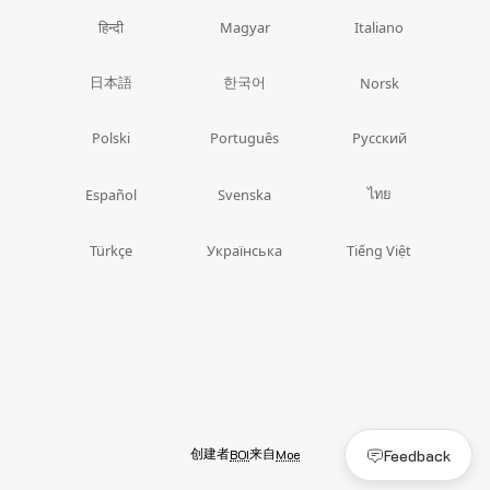
हिन्दी
Magyar
Italiano
日本語
한국어
Norsk
Polski
Português
Русский
ไทย
Español
Svenska
Türkçe
Українська
Tiếng Việt
创建者
来自
Feedback
BOI
Moe