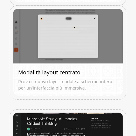
Modalità layout centrato
Prova il nuovo layer modale a schermo intero
per un'interfaccia più immersiva.