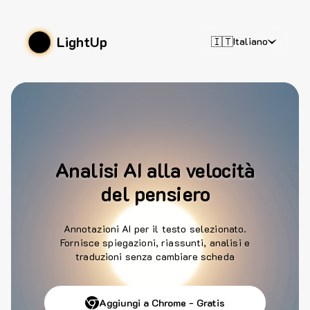
LightUp
🇮🇹
Italiano
Analisi AI alla velocità
del pensiero
Annotazioni AI per il testo selezionato.
Fornisce spiegazioni, riassunti, analisi e
traduzioni senza cambiare scheda
Aggiungi a Chrome - Gratis