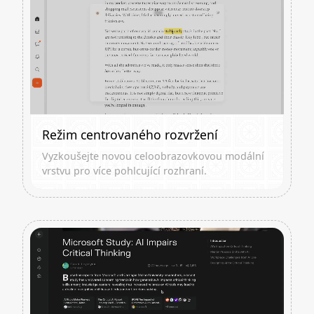
Režim centrovaného rozvržení
Vyzkoušejte novou celoobrazovkovou modální
vrstvu pro více pohlcující rozhraní.