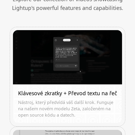
Lightup's powerful features and capabilities.
Klávesové zkratky + Převod textu na řeč
Nástroj, který předvídá váš další krok. Funguje
na našem novém modelu Zeta, založeném na
open source kódu a datech.