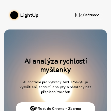
LightUp
🇨🇿
Čeština
AI analýza rychlostí
myšlenky
AI anotace pro vybraný text. Poskytuje
vysvětlení, shrnutí, analýzy a překlady bez
přepínání záložek
Přidat do Chrome - Zdarma