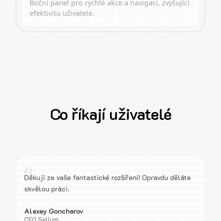
Boční panel pro rychlé akce a navigaci, zvyšující
efektivitu uživatele.
Co říkají uživatelé
“
Děkuji za vaše fantastické rozšíření! Opravdu děláte
skvělou práci.
Alexey Goncharov
CEO Sellum