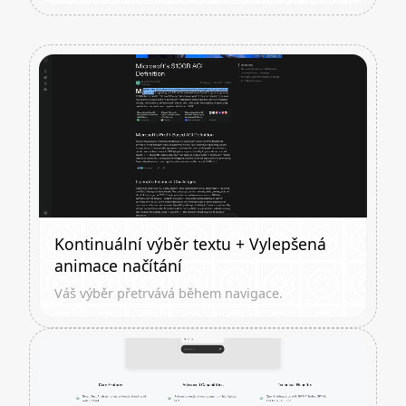
Kontinuální výběr textu + Vylepšená
animace načítání
Váš výběr přetrvává během navigace.