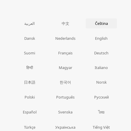
中文
العربية
Čeština
Dansk
Nederlands
English
Suomi
Français
Deutsch
हिन्दी
Magyar
Italiano
日本語
한국어
Norsk
Polski
Português
Русский
ไทย
Español
Svenska
Türkçe
Українська
Tiếng Việt