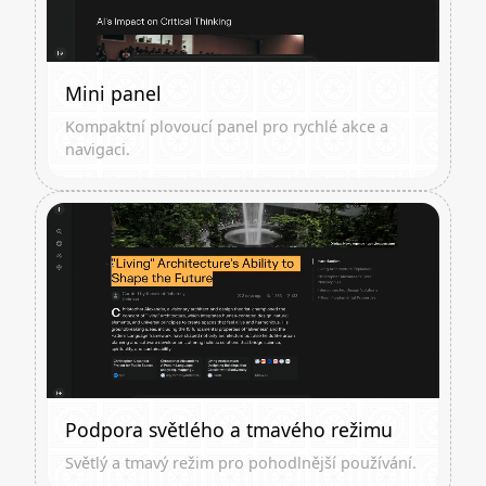
Mini panel
Kompaktní plovoucí panel pro rychlé akce a
navigaci.
Podpora světlého a tmavého režimu
Světlý a tmavý režim pro pohodlnější používání.