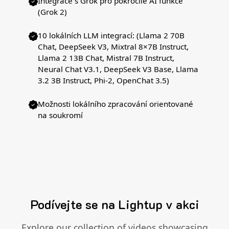
Integrace s Grok pro pokročilé AI funkce
(Grok 2)
10 lokálních LLM integrací: (Llama 2 70B
Chat, DeepSeek V3, Mixtral 8×7B Instruct,
Llama 2 13B Chat, Mistral 7B Instruct,
Neural Chat V3.1, DeepSeek V3 Base, Llama
3.2 3B Instruct, Phi-2, OpenChat 3.5)
Možnosti lokálního zpracování orientované
na soukromí
Podívejte se na Lightup v akci
Explore our collection of videos showcasing